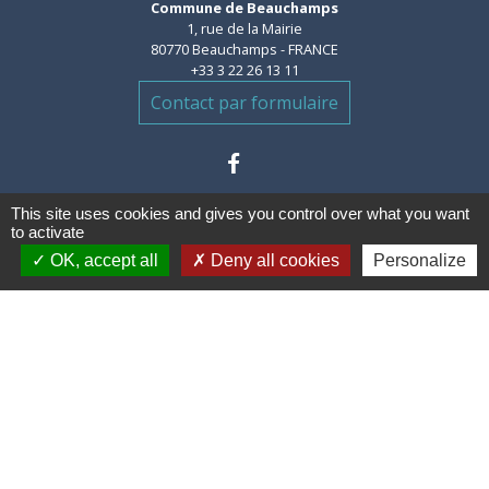
Commune de Beauchamps
1, rue de la Mairie
80770 Beauchamps - FRANCE
+33 3 22 26 13 11
Contact par formulaire
This site uses cookies and gives you control over what you want
to activate
OK, accept all
Deny all cookies
Personalize
Liens
Communauté de communes des
Villes Soeurs
Conseil Départemental de la
Somme