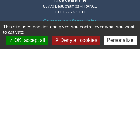
1, rue de la Mairie
80770 Beauchamps - FRANCE
+33 3 22 26 13 11
Contact par formulaire
This site uses cookies and gives you control over what you want
to activate
OK, accept all
Deny all cookies
Personalize
Liens
Communauté de communes des
Villes Soeurs
Conseil Départemental de la
Somme
Conseil Régional des Hauts de