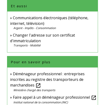
Et aussi
Communications électroniques (téléphone,
internet, télévision)
Argent - Impôts - Consommation
Changer l'adresse sur son certificat
d'immatriculation
Transports - Mobilité
Pour en savoir plus
Déménageur professionnel : entreprises
inscrites au registre des transporteurs de
marchandises
open_in_new
Ministère chargé des transports
Faire appel à un déménageur professionnel
open_in_new
Institut national de la consommation (INC)