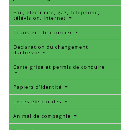
Eau, électricité, gaz, téléphone,
télévision, internet
Transfert du courrier
Déclaration du changement
d'adresse
Carte grise et permis de conduire
Papiers d'identité
Listes électorales
Animal de compagnie