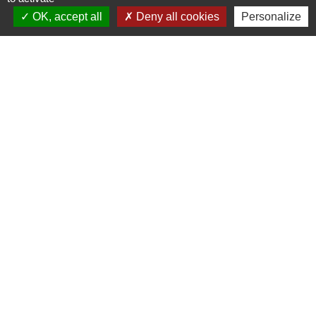
OK, accept all
Deny all cookies
Personalize
Signaler une erreur sur cette page
Mairie, horaires et contact
Commune de Beauchamps
1, rue de la Mairie
80770 Beauchamps - FRANCE
+33 3 22 26 13 11
Contact par formulaire