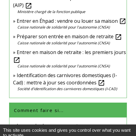
(AIP)
open_in_new
Ministère chargé de la fonction publique
Entrer en Éhpad : vendre ou louer sa maison
open_in_new
Caisse nationale de solidarité pour l'autonomie (CNSA)
Préparer son entrée en maison de retraite
open_in_new
Caisse nationale de solidarité pour l'autonomie (CNSA)
Entrer en maison de retraite : les premiers jours
open_in_new
Caisse nationale de solidarité pour l'autonomie (CNSA)
Identification des carnivores domestiques (I-
Cad) : mettre à jour ses coordonnées
open_in_new
Société d'identification des carnivores domestiques (I-CAD)
Comment faire si...
Je pars de chez mes parents
This site uses cookies and gives you control over what you want
to activate