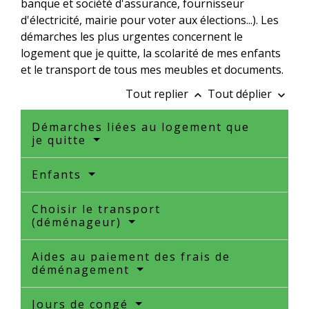
banque et société d'assurance, fournisseur
d'électricité, mairie pour voter aux élections...). Les
démarches les plus urgentes concernent le
logement que je quitte, la scolarité de mes enfants
et le transport de tous mes meubles et documents.
Tout replier
Tout déplier
keyboard_arrow_up
keyboard_arrow_down
Démarches liées au logement que
je quitte
Enfants
Choisir le transport
(déménageur)
Aides au paiement des frais de
déménagement
Jours de congé