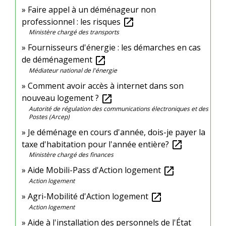
Faire appel à un déménageur non
professionnel : les risques
open_in_new
Ministère chargé des transports
Fournisseurs d'énergie : les démarches en cas
de déménagement
open_in_new
Médiateur national de l'énergie
Comment avoir accès à internet dans son
nouveau logement ?
open_in_new
Autorité de régulation des communications électroniques et des
Postes (Arcep)
Je déménage en cours d'année, dois-je payer la
taxe d'habitation pour l'année entière?
open_in_new
Ministère chargé des finances
Aide Mobili-Pass d'Action logement
open_in_new
Action logement
Agri-Mobilité d'Action logement
open_in_new
Action logement
Aide à l'installation des personnels de l'État