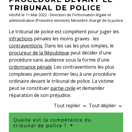
TRIBUNAL DE POLICE
Vérifié le 11 Mar 2022 - Direction de l'information légale et
administrative (Première ministre), Ministère chargé de la justice
Le tribunal de police est compétent pour juger les
infractions
pénales les moins graves : les
contraventions
. Dans les cas les plus simples, le
procureur de la République
peut décider d'une
procédure sans audience sous la forme d'une
ordonnance pénale
. Les contraventions les plus
complexes peuvent donner lieu à une procédure
ordinaire devant le tribunal de police. La victime
peut se constituer
partie civile
et demander
réparation de son préjudice.
Tout replier
Tout déplier
keyboard_arrow_up
keyboard_arrow_down
Quelle est la compétence du
tribunal de police ?