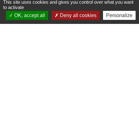
This site uses cookies and gives you control over what you want
to activate
OK, accept all
Deny all cookies
Personalize
Liens
Communauté de communes des
Villes Soeurs
Conseil Départemental de la
Somme
Conseil Régional des Hauts de
France
Mentions légales
-
Politique de confidentialité
-
Accessibilité
-
Plan du site
-
Gestion des cookies