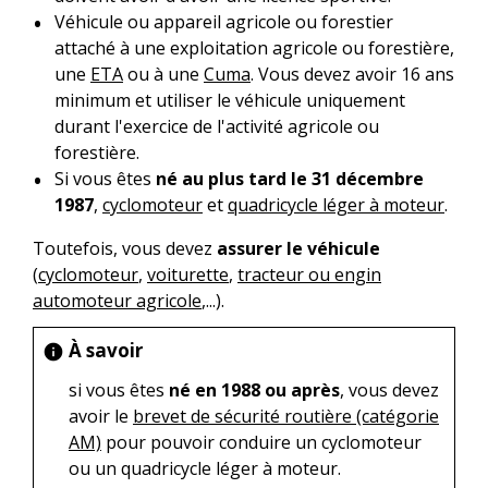
Véhicule ou appareil agricole ou forestier
attaché à une exploitation agricole ou forestière,
une
ETA
ou à une
Cuma
. Vous devez avoir 16 ans
minimum et utiliser le véhicule uniquement
durant l'exercice de l'activité agricole ou
forestière.
Si vous êtes
né au plus tard le 31 décembre
1987
,
cyclomoteur
et
quadricycle léger à moteur
.
Toutefois, vous devez
assurer le véhicule
(
cyclomoteur
,
voiturette
,
tracteur ou engin
automoteur agricole
,...).
À savoir
info
si vous êtes
né en 1988 ou après
, vous devez
avoir le
brevet de sécurité routière (catégorie
AM)
pour pouvoir conduire un cyclomoteur
ou un quadricycle léger à moteur.