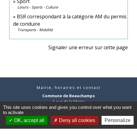
Sport
Loisirs - Sports - Culture
BSR correspondant à la catégorie AM du permis
de conduire
Transports - Mobilité
Signaler une erreur sur cette page
Mairie, horaires et contact
Commune de Beauchamps
1, rue de la Mairie
80770 Beauchamps - FRANCE
This site uses cookies and gives you control over what you want
to activate
+33 3 22 26 13 11
OK, accept all
Deny all cookies
Personalize
Contact par formulaire