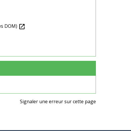
ches DOM)
open_in_new
Signaler une erreur sur cette page