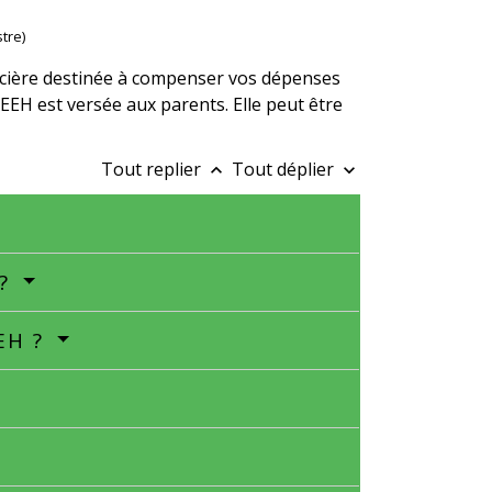
tre)
ancière destinée à compenser vos dépenses
AEEH est versée aux parents. Elle peut être
Tout replier
Tout déplier
keyboard_arrow_up
keyboard_arrow_down
 ?
EEH ?