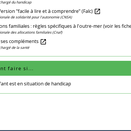
 chargé du handicap
ersion "facile à lire et à comprendre" (Falc)
open_in_new
ionale de solidarité pour l'autonomie (CNSA)
ons familiales : règles spécifiques à l'outre-mer (voir les fi
ionale des allocations familiales (Cnaf)
 ses compléments
open_in_new
chargé de la santé
 faire si...
ant est en situation de handicap