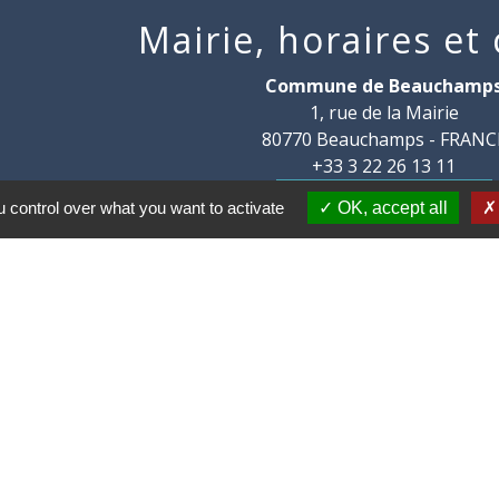
Mairie, horaires et
Commune de Beauchamp
1, rue de la Mairie
80770 Beauchamps - FRANC
+33 3 22 26 13 11
Contact par formulaire
 control over what you want to activate
OK, accept all
communes des Villes