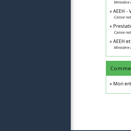
Ministère
AEEH - V
Caisse nat
Prestati
Caisse nat
AEEH et
Ministère 
Comment
Mon enf