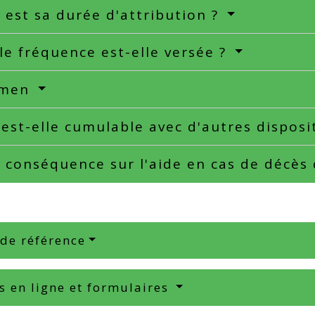
 est sa durée d'attribution ?
le fréquence est-elle versée ?
amen
 est-elle cumulable avec d'autres disposi
 conséquence sur l'aide en cas de décès
 de référence
s en ligne et formulaires