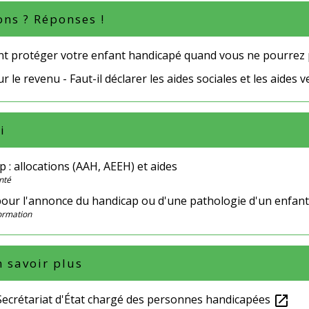
ons ? Réponses !
 protéger votre enfant handicapé quand vous ne pourrez pl
r le revenu - Faut-il déclarer les aides sociales et les aides 
i
 : allocations (AAH, AEEH) et aides
nté
our l'annonce du handicap ou d'une pathologie d'un enfant d
Formation
 savoir plus
 Secrétariat d'État chargé des personnes handicapées
open_in_new