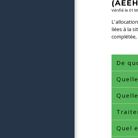
(AEEH
Vérifié le 01 
L'allocatio
liées à la 
complétée, 
De quo
Quelle
Quelle
Trait
Quel 