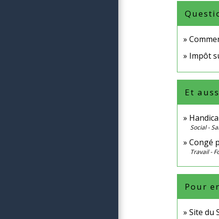
Questi
Comment
Impôt su
Et auss
Handicap
Social - Sa
Congé p
Travail - 
Pour en
Site du