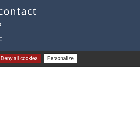
 contact
s
E
Deny all cookies
Personalize