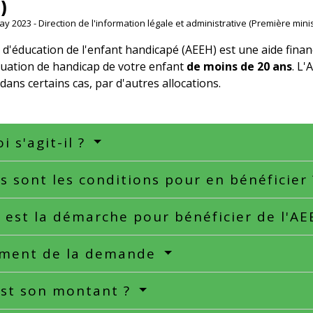
)
May 2023 - Direction de l'information légale et administrative (Première minis
n d'éducation de l'enfant handicapé (AEEH) est une aide fin
situation de handicap de votre enfant
de moins de 20 ans
. L'
dans certains cas, par d'autres allocations.
i s'agit-il ?
s sont les conditions pour en bénéficier
 est la démarche pour bénéficier de l'A
ement de la demande
est son montant ?