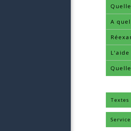
Quelle
A quel
Réex
L'aide
Quelle
Textes
Service