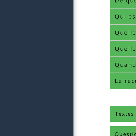
De quo
Qui es
Quelle
Quelle
Quand
Le réc
Textes
Questi