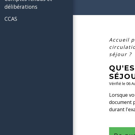
délibérations
CCAS
Accueil p
circulat
séjour ?
QU'ES
SÉJO
Vérifié le 06 
Lorsque vou
document p
durant l'ex