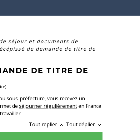
 de séjour et documents de
récépissé de demande de titre de
MANDE DE TITRE DE
tre)
ou sous-préfecture, vous recevez un
ermet de
séjourner régulièrement
en France
ravailler.
Tout replier
Tout déplier
keyboard_arrow_up
keyboard_arrow_down