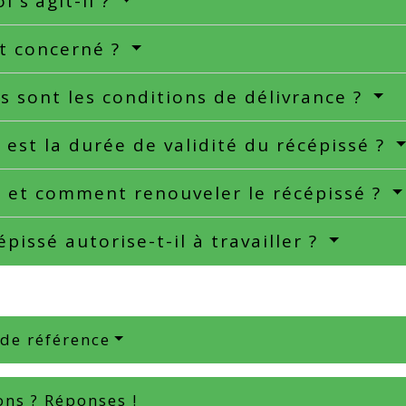
i s'agit-il ?
t concerné ?
s sont les conditions de délivrance ?
 est la durée de validité du récépissé ?
 et comment renouveler le récépissé ?
épissé autorise-t-il à travailler ?
 de référence
ons ? Réponses !