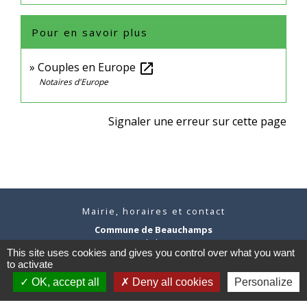
Pour en savoir plus
Couples en Europe
open_in_new
Notaires d'Europe
Signaler une erreur sur cette page
Mairie, horaires et contact
Commune de Beauchamps
1, rue de la Mairie
This site uses cookies and gives you control over what you want
80770 Beauchamps - FRANCE
to activate
+33 3 22 26 13 11
OK, accept all
Deny all cookies
Personalize
Contact par formulaire