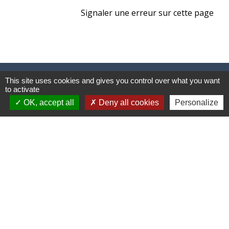
Signaler une erreur sur cette page
Mairie, horaires et contact
This site uses cookies and gives you control over what you want
to activate
Commune de Beauchamps
OK, accept all
Deny all cookies
Personalize
1, rue de la Mairie
80770 Beauchamps - FRANCE
+33 3 22 26 13 11
Contact par formulaire