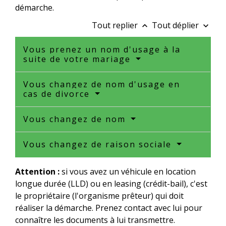
démarche.
Tout replier
Tout déplier
keyboard_arrow_up
keyboard_arrow_down
Vous prenez un nom d'usage à la
suite de votre mariage
Vous changez de nom d'usage en
cas de divorce
Vous changez de nom
Vous changez de raison sociale
Attention :
si vous avez un véhicule en location
longue durée (LLD) ou en leasing (crédit-bail), c'est
le propriétaire (l'organisme prêteur) qui doit
réaliser la démarche. Prenez contact avec lui pour
connaître les documents à lui transmettre.