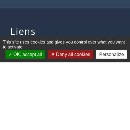
Liens
This site uses cookies and gives you control over what you want
Communauté de communes des
to activate
Villes Soeurs
OK, accept all
Deny all cookies
Personalize
Conseil Départemental de la
Somme
Conseil Régional des Hauts de
France
Mentions légales
-
Politique de confidentialité
-
Accessibilité
-
Plan du site
-
Gestion des cookies