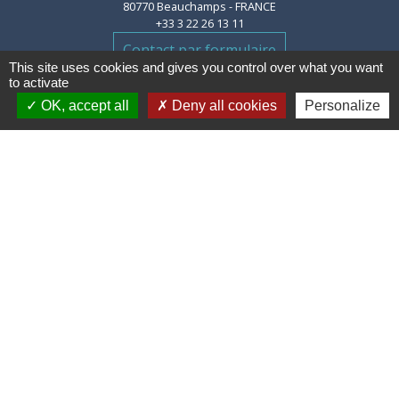
80770 Beauchamps - FRANCE
+33 3 22 26 13 11
Contact par formulaire
This site uses cookies and gives you control over what you want
to activate
OK, accept all
Deny all cookies
Personalize
Liens
Communauté de communes des
Villes Soeurs
Conseil Départemental de la
Somme
Conseil Régional des Hauts de
France