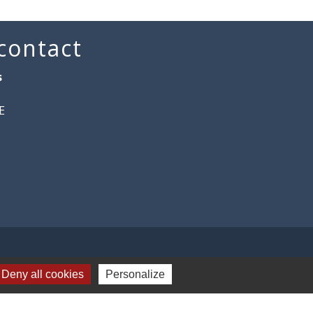
 contact
s
E
Deny all cookies
Personalize