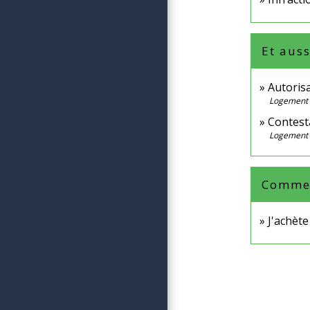
Et auss
Autoris
Logement
Contest
Logement
Comment
J'achèt