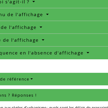
i s'agit-il ?
u de l'affichage
de l'affichage
 de l'affichage
quence en l'absence d'affichage
 de référence
ons ? Réponses !
on aux règles d'urbanisme : quels sont les délais de prescript