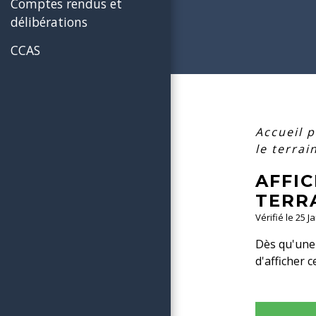
Comptes rendus et
délibérations
CCAS
Accueil p
le terrai
AFFIC
TERR
Vérifié le 25 J
Dès qu'une 
d'afficher 