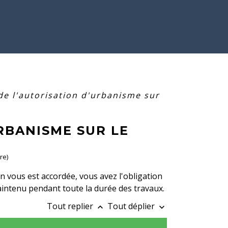
de l'autorisation d'urbanisme sur
RBANISME SUR LE
re)
 vous est accordée, vous avez l'obligation
 maintenu pendant toute la durée des travaux.
Tout replier
Tout déplier
keyboard_arrow_up
keyboard_arrow_down