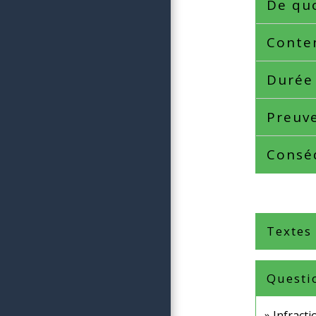
De quo
Conten
Durée 
Preuve
Consé
Textes
Questi
Infracti