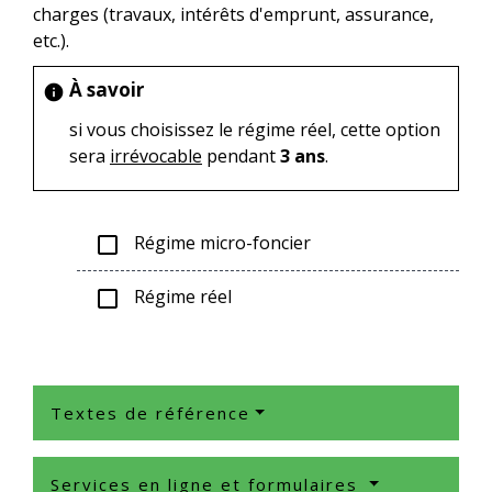
charges (travaux, intérêts d'emprunt, assurance,
etc.).
À savoir
info
si vous choisissez le régime réel, cette option
sera
irrévocable
pendant
3 ans
.
Régime micro-foncier
check_box_outline_blank
Régime réel
check_box_outline_blank
Textes de référence
Services en ligne et formulaires