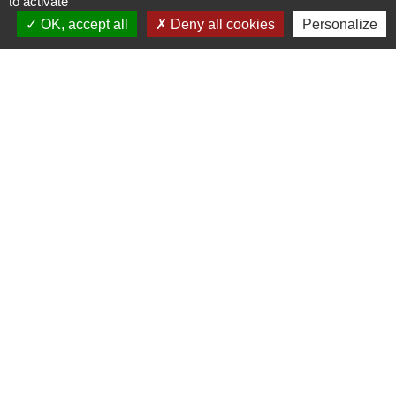
to activate
OK, accept all
Deny all cookies
Personalize
Mairie, horaires et contact
Commune de Beauchamps
1, rue de la Mairie
80770 Beauchamps - FRANCE
+33 3 22 26 13 11
Contact par formulaire
Liens
Communauté de communes des
Villes Soeurs