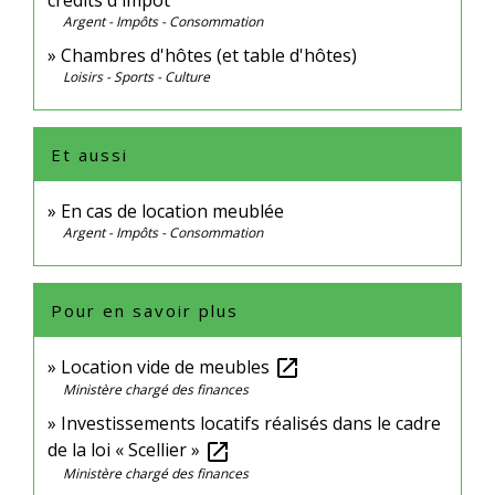
Argent - Impôts - Consommation
Chambres d'hôtes (et table d'hôtes)
Loisirs - Sports - Culture
Et aussi
En cas de location meublée
Argent - Impôts - Consommation
Pour en savoir plus
Location vide de meubles
open_in_new
Ministère chargé des finances
Investissements locatifs réalisés dans le cadre
de la loi « Scellier »
open_in_new
Ministère chargé des finances