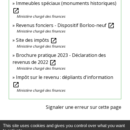
Immeubles spéciaux (monuments historiques)
open_in_new
Ministère chargé des finances
Revenus fonciers - Dispositif Borloo-neuf
open_in_new
Ministère chargé des finances
Site des impôts
open_in_new
Ministère chargé des finances
Brochure pratique 2023 - Déclaration des
revenus de 2022
open_in_new
Ministère chargé des finances
Impôt sur le revenu : dépliants d'information
open_in_new
Ministère chargé des finances
Signaler une erreur sur cette page
This site uses cookies and gives you control over what you want