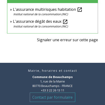
L'assurance multirisques habitation
open_in_new
Institut national de la consommation (INC)
L'assurance dégât des eaux
open_in_new
Institut national de la consommation (INC)
Signaler une erreur sur cette page
Mairie, horaires et contact
Commune de Beauchamps
1, rue de la Mairie
80770 Beauchamps - FRANCE
+33 3 22 26 13 11
Contact par formulaire