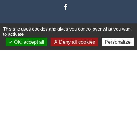
This site uses cookies and gives you control over what you want
to activate
OK, accept all
Deny all cookies
Personalize
Liens
Communauté de communes des
Villes Soeurs
Conseil Départemental de la
Somme
Conseil Régional des Hauts de
France
Mentions légales
-
Politique de confidentialité
-
Accessibilité
-
Plan du site
-
Gestion des cookies