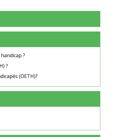
 handicap ?
H) ?
andicapés (OETH)?