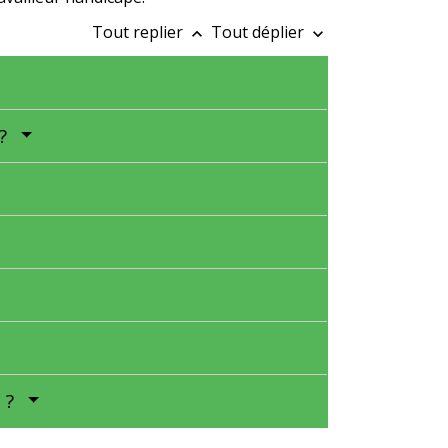
Tout replier
Tout déplier
keyboard_arrow_up
keyboard_arrow_down
 ?
e ?