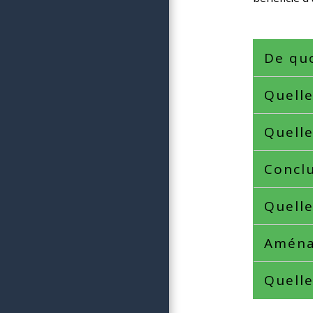
De quo
Quelle
Quelle
Concl
Quelle
Amén
Quelle