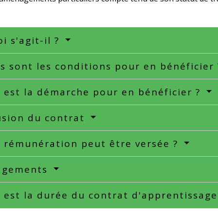
i s'agit-il ?
s sont les conditions pour en bénéficier
 est la démarche pour en bénéficier ?
usion du contrat
 rémunération peut être versée ?
agements
 est la durée du contrat d'apprentissag