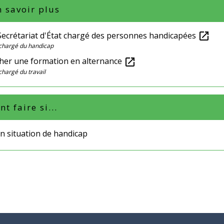
 savoir plus
 Secrétariat d'État chargé des personnes handicapées
open_in_new
 chargé du handicap
her une formation en alternance
open_in_new
chargé du travail
 faire si...
en situation de handicap