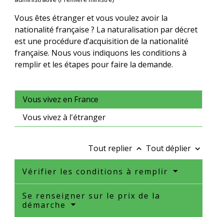
Vous êtes étranger et vous voulez avoir la
nationalité française ? La naturalisation par décret
est une procédure d’acquisition de la nationalité
française. Nous vous indiquons les conditions à
remplir et les étapes pour faire la demande.
Vous vivez en France
Vous vivez à l'étranger
Tout replier
Tout déplier
keyboard_arrow_up
keyboard_arrow_down
Vérifier les conditions à remplir
Se renseigner sur le prix de la
démarche