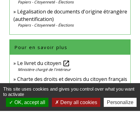
Papiers - Citoyenneté - Élections
Légalisation de documents d'origine étrangère
(authentification)
Papiers - Citoyenneté - Élections
Pour en savoir plus
Le livret du citoyen
open_in_new
Ministère chargé de l'intérieur
Charte des droits et devoirs du citoyen français
open_in_new
This site uses cookies and gives you control over what you want
Ministère chargé de l'intérieur
to activate
État civil et nationalité française
open_in_new
OK, accept all
Deny all cookies
Personalize
Ministère chargé de l'Europe et des affaires étrangères
Signaler une erreur sur cette page