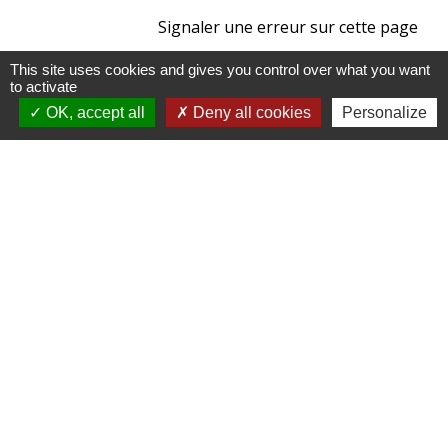
Signaler une erreur sur cette page
This site uses cookies and gives you control over what you want
to activate
OK, accept all
Deny all cookies
Personalize
Mairie, horaires et contact
Commune de Beauchamps
1, rue de la Mairie
80770 Beauchamps - FRANCE
+33 3 22 26 13 11
Contact par formulaire