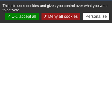
This site uses cookies and gives you control over what you want
to activate
OK, accept all
Deny all cookies
Personalize
Liens
Communauté de communes des
Villes Soeurs
Conseil Départemental de la
Somme
Conseil Régional des Hauts de
France
Mentions légales
-
Politique de confidentialité
-