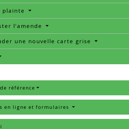
 plainte
ster l'amende
der une nouvelle carte grise
 de référence
s en ligne et formulaires
i