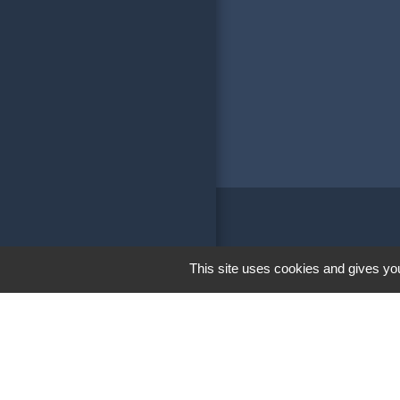
Liens
This site uses cookies and gives you
Communauté de 
Soeurs
Conseil Départe
Conseil Régional