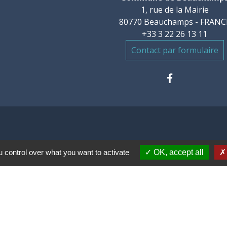
1, rue de la Mairie
80770 Beauchamps - FRANC
+33 3 22 26 13 11
Contact par formulaire
 control over what you want to activate
OK, accept all
communes des Villes
mental de la Somme
 des Hauts de France