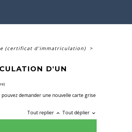
se (certificat d'immatriculation)
>
CULATION D'UN
re)
us pouvez demander une nouvelle carte grise
Tout replier
Tout déplier
keyboard_arrow_up
keyboard_arrow_down