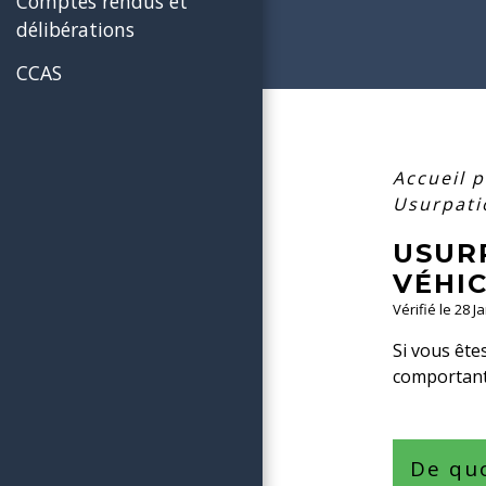
Comptes rendus et
délibérations
CCAS
Accueil p
Usurpati
USUR
VÉHI
Vérifié le 28 J
Si vous ête
comportant
De quo