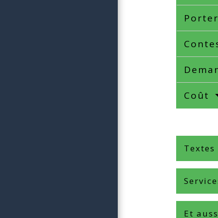
Porter
Conte
Deman
Coût
Textes
Service
Et auss