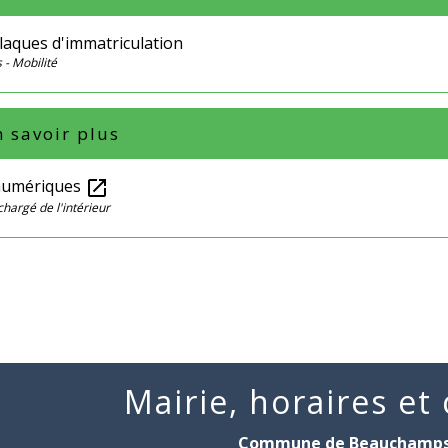
laques d'immatriculation
 - Mobilité
 savoir plus
numériques
open_in_new
chargé de l'intérieur
Mairie, horaires et
Commune de Beauchamp