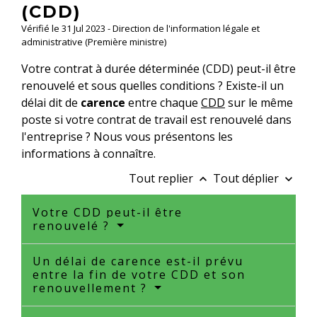
(CDD)
Vérifié le 31 Jul 2023 - Direction de l'information légale et
administrative (Première ministre)
Votre contrat à durée déterminée (CDD) peut-il être
renouvelé et sous quelles conditions ? Existe-il un
délai dit de
carence
entre chaque
CDD
sur le même
poste si votre contrat de travail est renouvelé dans
l'entreprise ? Nous vous présentons les
informations à connaître.
Tout replier
Tout déplier
keyboard_arrow_up
keyboard_arrow_down
Votre CDD peut-il être
renouvelé ?
Un délai de carence est-il prévu
entre la fin de votre CDD et son
renouvellement ?