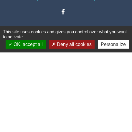
This site uses cookies and gives you control over what you want
to activate
OK, accept all
Deny all cookies
Personalize
Liens
Communauté de communes des
Villes Soeurs
Conseil Départemental de la
Somme
Conseil Régional des Hauts de
France
Mentions légales
-
Politique de confidentialité
-