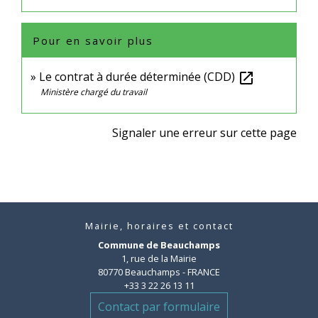
Pour en savoir plus
Le contrat à durée déterminée (CDD)
open_in_new
Ministère chargé du travail
Signaler une erreur sur cette page
Mairie, horaires et contact
Commune de Beauchamps
1, rue de la Mairie
80770 Beauchamps - FRANCE
+33 3 22 26 13 11
Contact par formulaire