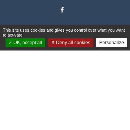
This site uses cookies and gives you control over what you want
to activate
OK, accept all
Deny all cookies
Personalize
Liens
Communauté de communes des
Villes Soeurs
Conseil Départemental de la
Somme
Conseil Régional des Hauts de
France
Mentions légales
-
Politique de confidentialité
-