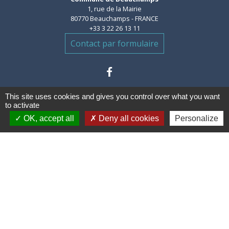
1, rue de la Mairie
80770 Beauchamps - FRANCE
+33 3 22 26 13 11
Contact par formulaire
This site uses cookies and gives you control over what you want
to activate
OK, accept all
Deny all cookies
Personalize
Liens
Communauté de communes des
Villes Soeurs
Conseil Départemental de la
Somme