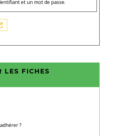
dentifiant et un mot de passe.
in_new
 LES FICHES
 adhérer ?