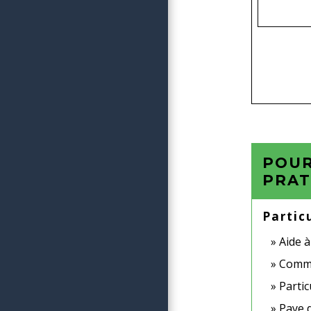
POUR
PRAT
Partic
Aide à
Commen
Partic
Paye d