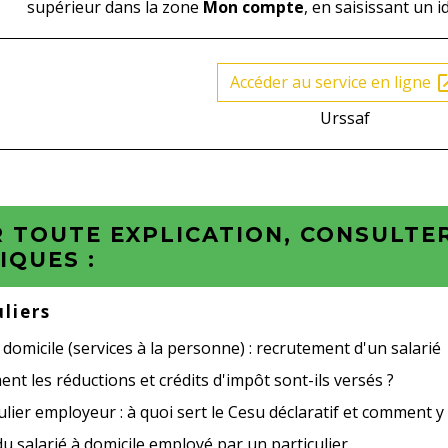
supérieur dans la zone
Mon compte
, en saisissant un i
Accéder au service en ligne
open_
Urssaf
 TOUTE EXPLICATION, CONSULTER
IQUES :
uliers
 domicile (services à la personne) : recrutement d'un salarié
t les réductions et crédits d'impôt sont-ils versés ?
ulier employeur : à quoi sert le Cesu déclaratif et comment y
u salarié à domicile employé par un particulier