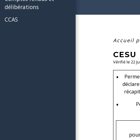
délibérations
CCAS
Accueil p
CESU 
Vérifié le 22 J
Permet
déclare
récapit
P
pour