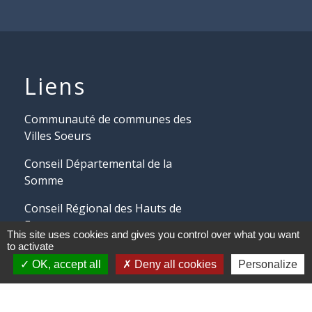
Liens
Communauté de communes des
Villes Soeurs
Conseil Départemental de la
Somme
Conseil Régional des Hauts de
France
This site uses cookies and gives you control over what you want
to activate
OK, accept all
Deny all cookies
Personalize
Mentions légales
-
Politique de confidentialité
-
Accessibilité
-
Plan du site
-
Gestion des cookies