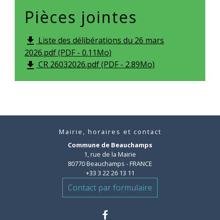
Pièces jointes
Liste des délibérations du 26 mars
file_download
2026.pdf (PDF - 0.11Mo)
CR 26032026.pdf (PDF - 2.89Mo)
file_download
Mairie, horaires et contact
Commune de Beauchamps
1, rue de la Mairie
80770 Beauchamps - FRANCE
+33 3 22 26 13 11
Contact par formulaire