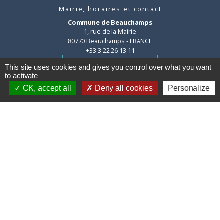
Mairie, horaires et contact
Commune de Beauchamps
1, rue de la Mairie
80770 Beauchamps - FRANCE
+33 3 22 26 13 11
Contact par formulaire
This site uses cookies and gives you control over what you want
to activate
OK, accept all
Deny all cookies
Personalize
Liens
Communauté de communes des
Villes Soeurs
Conseil Départemental de la