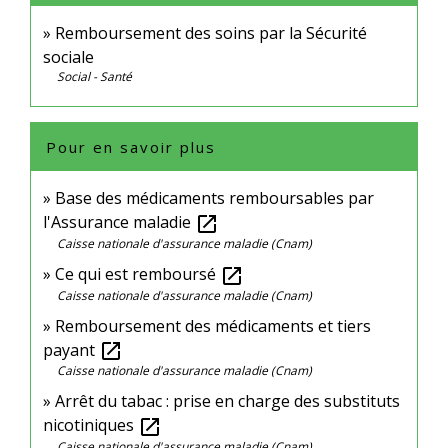
Remboursement des soins par la Sécurité
sociale
Social - Santé
Pour en savoir plus
Base des médicaments remboursables par
l'Assurance maladie
open_in_new
Caisse nationale d'assurance maladie (Cnam)
Ce qui est remboursé
open_in_new
Caisse nationale d'assurance maladie (Cnam)
Remboursement des médicaments et tiers
payant
open_in_new
Caisse nationale d'assurance maladie (Cnam)
Arrêt du tabac : prise en charge des substituts
nicotiniques
open_in_new
Caisse nationale d'assurance maladie (Cnam)