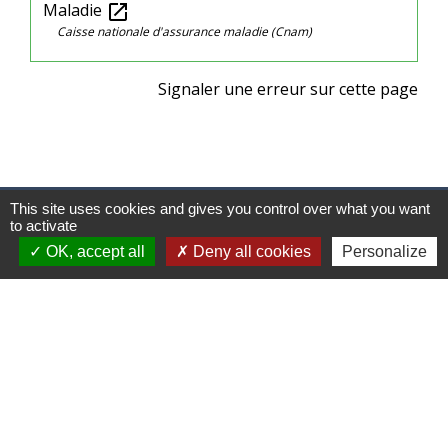
Maladie
open_in_new
Caisse nationale d'assurance maladie (Cnam)
Signaler une erreur sur cette page
This site uses cookies and gives you control over what you want
Mairie, horaires et contact
to activate
Commune de Beauchamps
OK, accept all
Deny all cookies
Personalize
1, rue de la Mairie
80770 Beauchamps - FRANCE
+33 3 22 26 13 11
Contact par formulaire